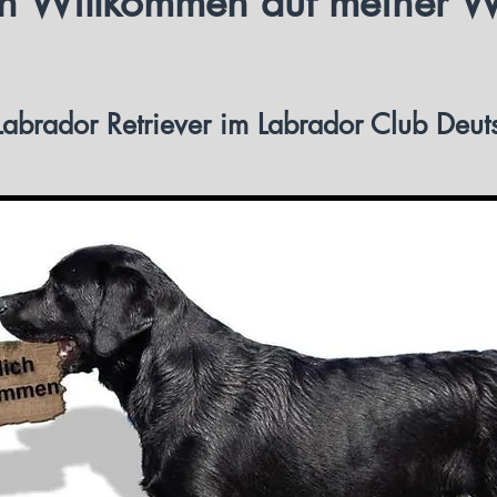
ch Willkommen auf meiner W
Labrador Retriever im Labrador Club Deut